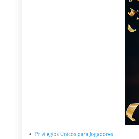
Privilégios Únicos para Jogadores