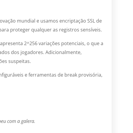
rovação mundial e usamos encriptação SSL de
ara proteger qualquer as registros sensíveis.
apresenta 2^256 variações potenciais, o que a
ados dos jogadores. Adicionalmente,
es suspeitas.
iguráveis e ferramentas de break provisória,
peu com a galera.