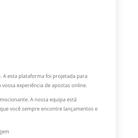
A esta plataforma foi projetada para
vossa experiência de apostas online.
emocionante. A nossa equipa está
 que você sempre encontre lançamentos e
agem