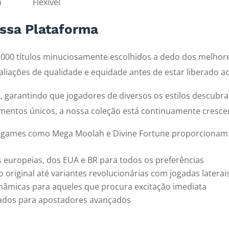
h
Flexível
ssa Plataforma
 2000 títulos minuciosamente escolhidos a dedo dos melho
liações de qualidade e equidade antes de estar liberado a
, garantindo que jogadores de diversos os estilos descubra
amentos únicos, a nossa coleção está continuamente cresce
games como Mega Moolah e Divine Fortune proporcionam 
 europeias, dos EUA e BR para todos os preferências
o original até variantes revolucionárias com jogadas laterai
nâmicas para aqueles que procura excitação imediata
ados para apostadores avançados