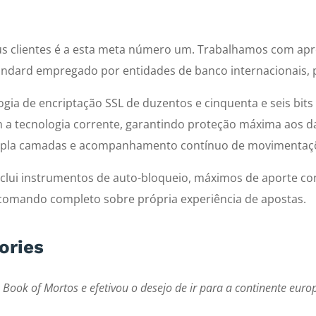
us clientes é a esta meta número um. Trabalhamos com ap
standard empregado por entidades de banco internacionais, p
ia de encriptação SSL de duzentos e cinquenta e seis bits 
 a tecnologia corrente, garantindo proteção máxima aos d
dupla camadas e acompanhamento contínuo de movimentaçõ
lui instrumentos de auto-bloqueio, máximos de aporte conf
 comando completo sobre própria experiência de apostas.
ories
 Book of Mortos e efetivou o desejo de ir para a continente euro