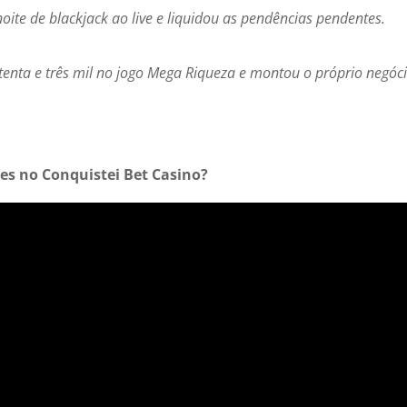
te de blackjack ao live e liquidou as pendências pendentes.
enta e três mil no jogo Mega Riqueza e montou o próprio negóci
es no Conquistei Bet Casino?