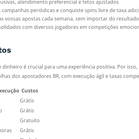
lusivas, atendimento preferencial e tetos ajustados
 campanhas periódicas e conquiste spins livre de taxa adic
s vossas apostas cada semana, sem importar do resultado
solidados com diversos jogadores em competições emocio
tos
dinheiro é crucial para uma experiência positiva. Por isso,
has dos apostadores BR, com execução ágil e taxas compet
Execução
Custos
Grátis
o
Grátis
Gratuito
horas
Grátis